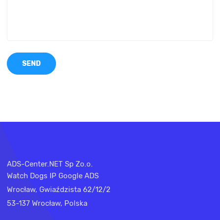
SEND
ADS-Center.NET Sp Zo.o.
Watch Dogs IP Google ADS
Wrocław, Gwiaździsta 62/12/2
53-137 Wrocław, Polska