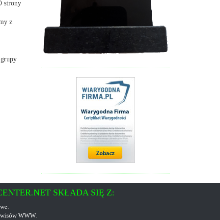
O strony
emy z
 grupy
ENTER.NET SKŁADA SIĘ Z:
owe.
serwisów WWW.