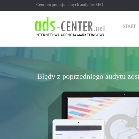
Centrum profesjonalnych audytów SEO
START
Błędy z poprzedniego audytu zo