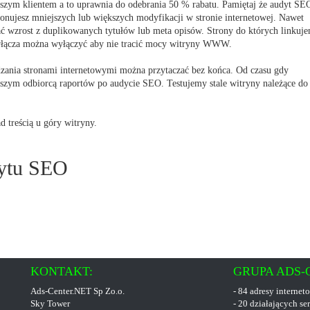
aszym klientem a to uprawnia do odebrania 50 % rabatu. Pamiętaj że audyt SE
nujesz mniejszych lub większych modyfikacji w stronie internetowej. Nawet
wzrost z duplikowanych tytułów lub meta opisów. Strony do których linkuj
iperłącza można wyłączyć aby nie tracić mocy witryny WWW.
ania stronami internetowymi można przytaczać bez końca. Od czasu gdy
kszym odbiorcą raportów po audycie SEO. Testujemy stale witryny należące do
d treścią u góry witryny.
dytu SEO
KONTAKT:
GRUPA ADS-C
Ads-Center.NET Sp Zo.o.
- 84 adresy internet
Sky Tower
- 20 działających 