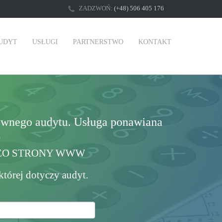
ZADZWOŃ:
(+48) 506 405 176
UDYT
USŁUGI
PARTNERSTWO
KONTAKT
ownego audytu. Usługa ponawiana
.
EO STRONY WWW
tórej dotyczy audyt.