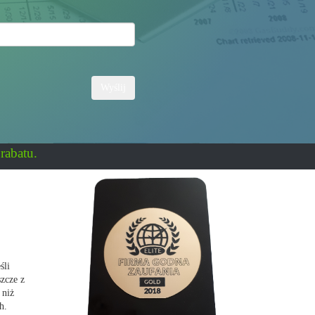
Wyślij
rabatu.
śli
szcze z
 niż
h.