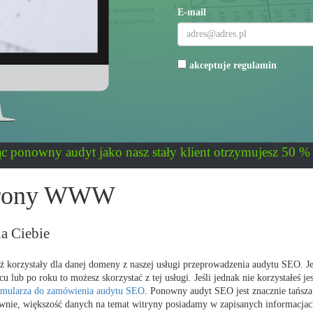
E-mail
akceptuje
regulamin
ąc ponowny audyt jako nasz stały klient otrzymujesz 50 % 
strony WWW
la Ciebie
uż korzystały dla danej domeny z naszej usługi przeprowadzenia audytu SEO. Je
lub po roku to możesz skorzystać z tej usługi. Jeśli jednak nie korzystałeś je
rmularza do zamówienia audytu SEO
. Ponowny audyt SEO jest znacznie tańsza
wnie, większość danych na temat witryny posiadamy w zapisanych informacjac