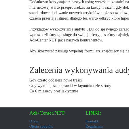
Dodatkowo korzystając z naszych usług wcześniej zostałeś n
internetowej warto przeprowadzać za każdym razem gdy doko
standardowe dodawanie nowych artykułów może spowodować 
czasem przestają istnieć, dlatego też warto odkryć które h
Przykładów wykorzystania audytu SEO do sprawnego zarządz
wprowadziliśmy tą usługę do swojej oferty, jesteśmy najwię
Ads-Center.NET jak i naszych kontrahentów.
Aby skorzystać z usługi wypełnij formularz znajdujący się na
Zalecenia wykonywania au
Gdy często dodajesz nowe treści
Gdy wykonujesz poprawki w layout/kodzie strony
Co 6 miesięcy profilaktycznie
Ads-Center.NET:
LINKI:
O Nas
Kontakt
Oferta audytów
Regulamin