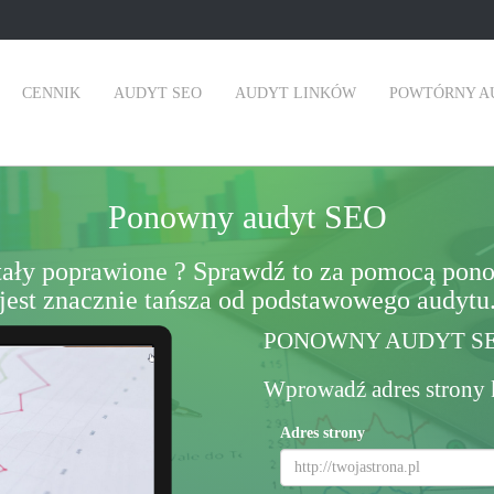
CENNIK
AUDYT SEO
AUDYT LINKÓW
POWTÓRNY A
Ponowny audyt SEO
stały poprawione ? Sprawdź to za pomocą pon
jest znacznie tańsza od podstawowego audytu
PONOWNY AUDYT S
Wprowadź adres strony k
Adres strony